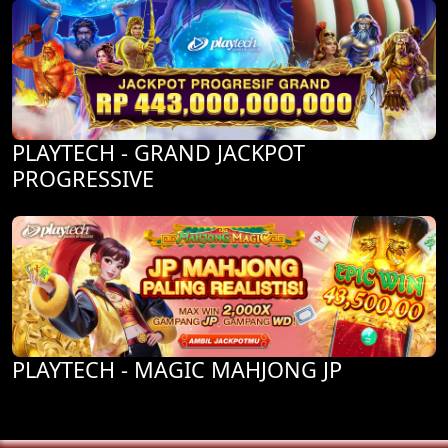
PLAYTECH - GRAND JACKPOT
PROGRESSIVE
PLAYTECH - MAGIC MAHJONG JP