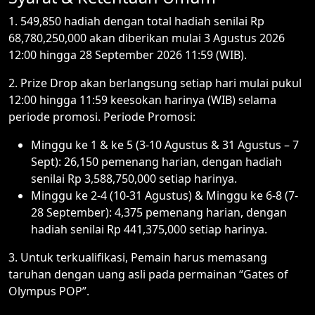
1. 549,850 hadiah dengan total hadiah senilai Rp
68,780,250,000 akan diberikan mulai 3 Agustus 2026
12:00 hingga 28 September 2026 11:59 (WIB).
2. Prize Drop akan berlangsung setiap hari mulai pukul
12:00 hingga 11:59 keesokan harinya (WIB) selama
periode promosi. Periode Promosi:
Minggu ke 1 & ke 5 (3-10 Agustus & 31 Agustus – 7
Sept): 26,150 pemenang harian, dengan hadiah
senilai Rp 3,588,750,000 setiap harinya.
Minggu ke 2-4 (10-31 Agustus) & Minggu ke 6-8 (7-
28 September): 4,375 pemenang harian, dengan
hadiah senilai Rp 441,375,000 setiap harinya.
3. Untuk terkualifikasi, Pemain harus memasang
taruhan dengan uang asli pada permainan “Gates of
Olympus POP”.