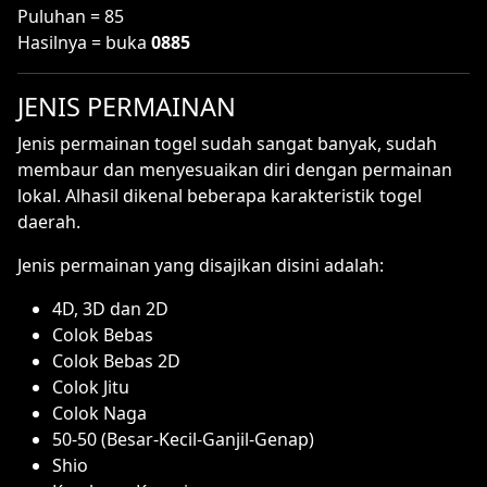
Puluhan = 85
Hasilnya = buka
0885
JENIS PERMAINAN
Jenis permainan togel sudah sangat banyak, sudah
membaur dan menyesuaikan diri dengan permainan
lokal. Alhasil dikenal beberapa karakteristik togel
daerah.
Jenis permainan yang disajikan disini adalah:
4D, 3D dan 2D
Colok Bebas
Colok Bebas 2D
Colok Jitu
Colok Naga
50-50 (Besar-Kecil-Ganjil-Genap)
Shio