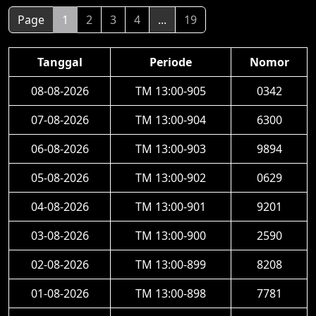
Page
1
2
3
4
...
19
Tanggal
Periode
Nomor
08-08-2026
TM 13:00-905
0342
07-08-2026
TM 13:00-904
6300
06-08-2026
TM 13:00-903
9894
05-08-2026
TM 13:00-902
0629
04-08-2026
TM 13:00-901
9201
03-08-2026
TM 13:00-900
2590
02-08-2026
TM 13:00-899
8208
01-08-2026
TM 13:00-898
7781