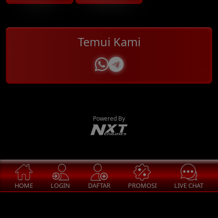
Temui Kami
Powered By
HOME
LOGIN
DAFTAR
PROMOSI
LIVE CHAT