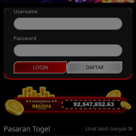
Username
Password
LOGIN
DAFTAR
Pasaran Togel
Lihat lebih banyak