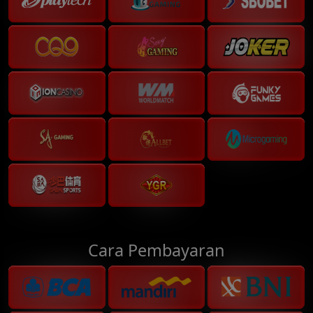
Cara Pembayaran