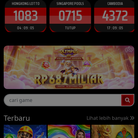
HONGKONG LOTTO
SINGAPORE POOLS
CAMBODIA
1083
0715
4372
04 : 09 : 03
TUTUP
17 : 09 : 03
Terbaru
Lihat lebih banyak