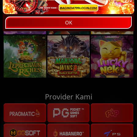
OK
Provider Kami